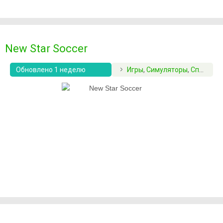
New Star Soccer
Обновлено 1 неделю
Игры
,
Симуляторы
,
Спортивные
назад