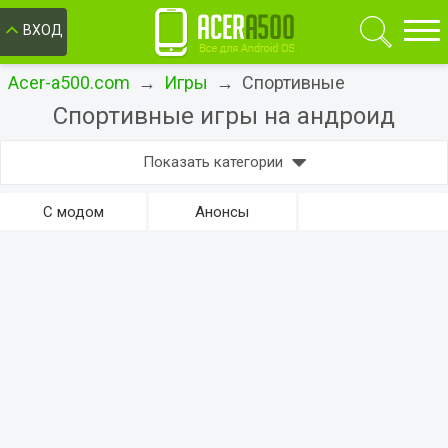
ОК
ВХОД
Acer-a500.com
→
Игры
→ Спортивные
Спортивные игры на андроид
Показать категории
С модом
Анонсы