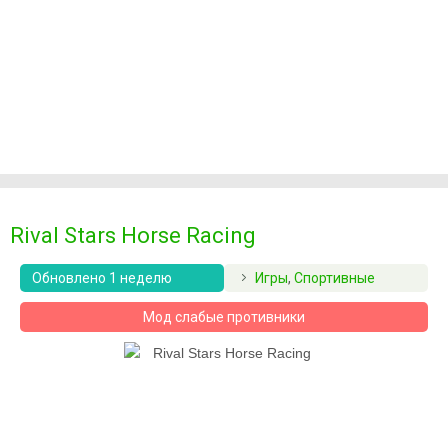
Rival Stars Horse Racing
Обновлено 1 неделю
Игры
,
Спортивные
назад
Мод слабые противники