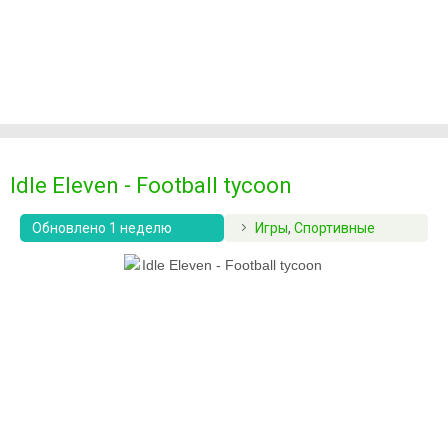
Idle Eleven - Football tycoon
Обновлено 1 неделю
Игры
,
Спортивные
назад