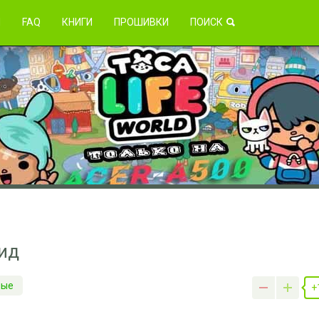
зникли проблемы?
Я
FAQ
КНИГИ
ПРОШИВКИ
ПОИСК
оид
ные
+