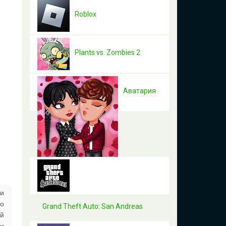
Roblox
Plants vs. Zombies 2
Аватария
 и
но
Grand Theft Auto: San Andreas
ой