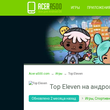
Правила пользования
Во
Регистрация
ИГРЫ
ПРИЛОЖЕНИ
Acer-a500.com
→
Игры
→ Top Eleven
Top Eleven на андр
Обновлено 2 месяца назад
Игры
,
Спортив