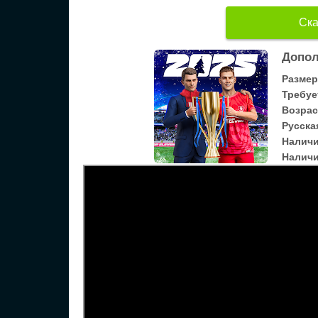
Ска
Допол
Размер
Требуе
Возрас
Русска
Налич
Наличи