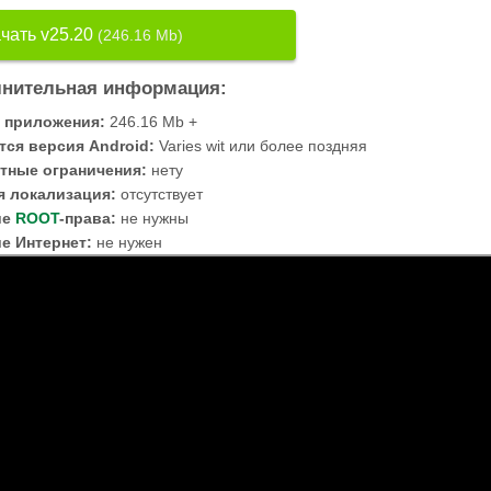
чать v25.20
(246.16 Mb)
нительная информация:
 приложения:
246.16 Mb +
тся версия Android:
Varies wit или более поздняя
тные ограничения:
нету
я локализация:
отсутствует
ие
ROOT
-права:
не нужны
е Интернет:
не нужен