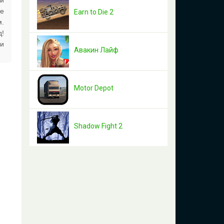
 и
же
Earn to Die 2
м.
д!
ми
Авакин Лайф
Motor Depot
Shadow Fight 2