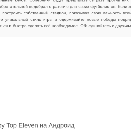
ельные клубы. Соперники будут предлагать сыграть против них
зобретательней подобрал стратегию для своих футболистов. Если 
ь построить собственный стадион, показывая свою важность все
йте уникальный стиль игры и одерживайте новые победы подря
ься и быстро сделать всё необходимое. Объединяйтесь с друзья
ру Top Eleven на Андроид