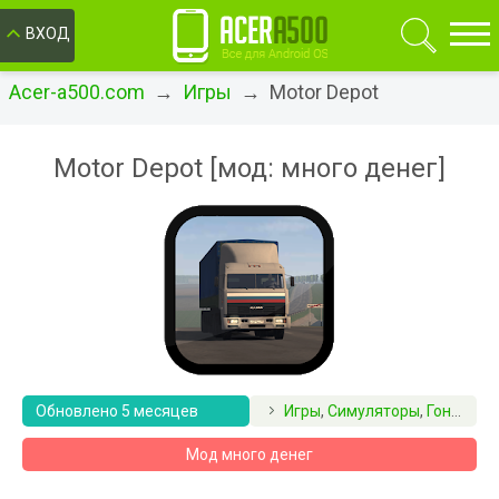
ОК
ВХОД
Acer-a500.com
→
Игры
→ Motor Depot
Motor Depot [мод: много денег]
Обновлено 5 месяцев
Игры
,
Симуляторы
,
Гонки
назад
Мод много денег