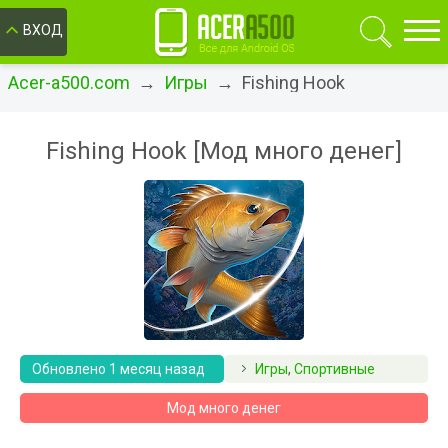
ОК
ВХОД
Acer-a500.com
→
Игры
→ Fishing Hook
Fishing Hook [Мод много денег]
Обновлено 1 месяц назад
Игры
,
Спортивные
Мод много денег