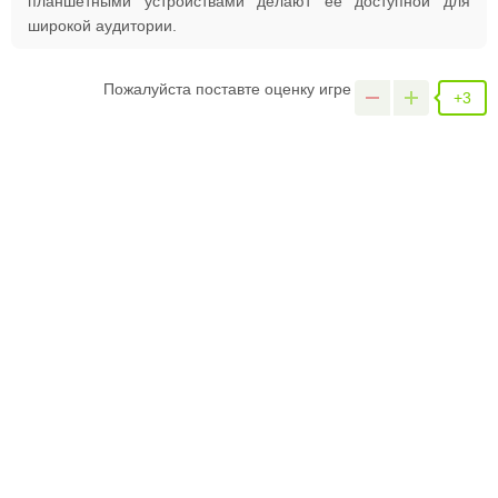
планшетными устройствами делают ее доступной для
широкой аудитории.
Пожалуйста поставте оценку игре
+3