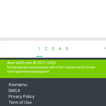
‹
›
1
2
3
4
5
Acer-a500.com © 2011-2026
Копирование материалов сайта без ссылки на источник
категорически запрещено!
Контакты
DMCA
Privacy Policy
Term of Use