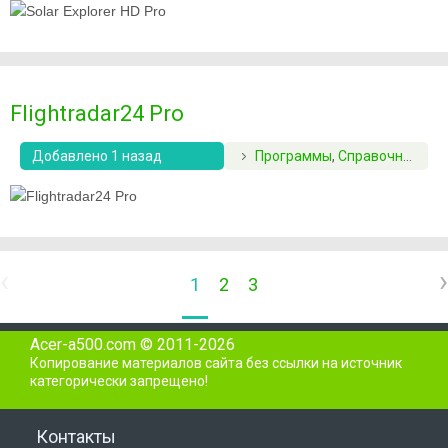
Flightradar24 Pro
Добавлено 1 назад
Программы
,
Справочники
‹
›
1
2
3
Acer-a500.com © 2011-2026
Копирование материалов сайта без ссылки на источник
категорически запрещено!
Контакты