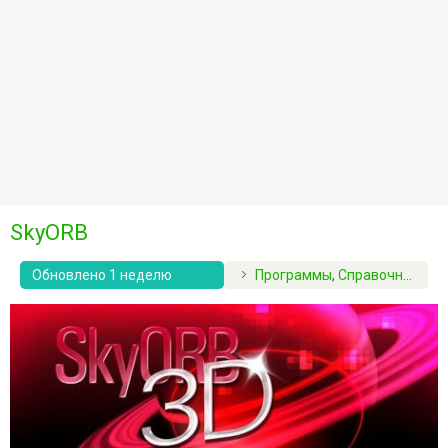
SkyORB
Обновлено 1 неделю
Программы
,
Справочники
,
О
назад