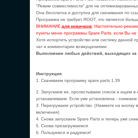
"Режим совместимости" для не оптимизированных
Она бесплатна и доступна для скачивания по ссы
Программа не требует ROOT, что является боль
ВНИМАНИЕ
для новичков
: Настоятельно реком
пункты меню программы Spare Parts, если Вы не 
Хотя испортить устройство или систему данной п
чат и комментарии возмущениями.
Выполнение любых действий, выходящих за ра
Инструкция
:
1. Скачиваем программу spare parts 1.39
2. Запускаем ее, пролистываем список и ищем в не
устанавливаем. Если уже установлена - снимаем 
3. Перегружаем устройство. (Нажмите на кнопку 
включения)
4. Снова запускаем Spare Parts и теперь уже сним
5. Снова презагружаемся.
6. Пользуемся и радуемся!