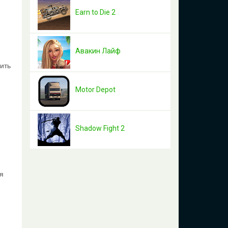
Earn to Die 2
Авакин Лайф
ить
Motor Depot
Shadow Fight 2
я