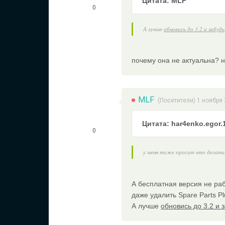
Цитата: MLF
0
А лучше
обновись до 3.2 и забудь
почему она не актуальна? н
MLF
(Посетители) 1 ноября 
Цитата: har4enko.egor.
0
у меня тоже просит что делать
А бесплатная версия не раб
даже удалить Spare Parts Pl
А лучше
обновись до 3.2 и 