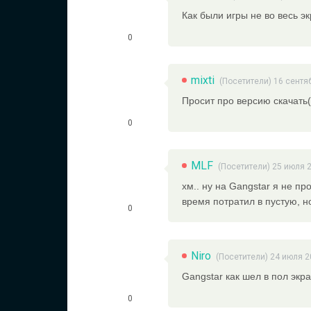
Как были игры не во весь эк
0
mixti
(Посетители) 16 сентя
Просит про версию скачать
0
MLF
(Посетители) 25 июля 
хм.. ну на Gangstar я не п
время потратил в пустую, н
0
Niro
(Посетители) 24 июля 2
Gangstar как шел в пол экра
0