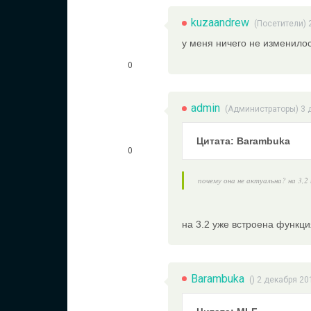
kuzaandrew
(Посетители) 
у меня ничего не изменилос
0
admin
(
Администраторы
) 3
Цитата: Barambuka
0
почему она не актуальна? на 3,
на 3.2 уже встроена функц
Barambuka
() 2 декабря 20