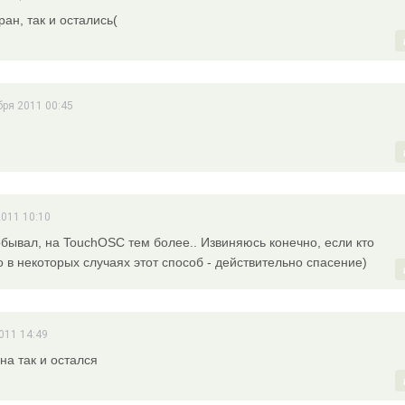
ран, так и остались(
бря 2011 00:45
(
2011 10:10
робывал, на TouchOSC тем более.. Извиняюсь конечно, если кто
о в некоторых случаях этот способ - действительно спасение)
011 14:49
на так и остался