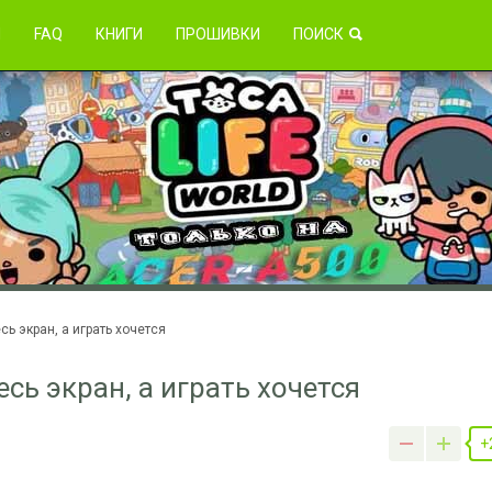
зникли проблемы?
Я
FAQ
КНИГИ
ПРОШИВКИ
ПОИСК
ь экран, а играть хочется
есь экран, а играть хочется
+