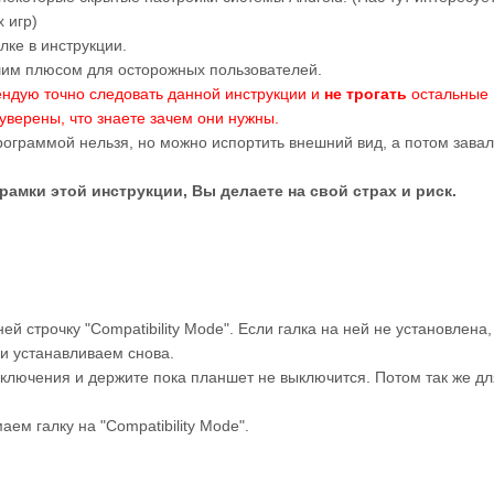
 игр)
лке в инструкции.
шим плюсом для осторожных пользователей.
ендую точно следовать данной инструкции и
не трогать
остальные
уверены, что знаете зачем они нужны.
рограммой нельзя, но можно испортить внешний вид, а потом завал
мки этой инструкции, Вы делаете на свой страх и риск.
й строчку "Compatibility Mode". Если галка на ней не установлена,
и устанавливаем снова.
включения и держите пока планшет не выключится. Потом так же дл
аем галку на "Compatibility Mode".