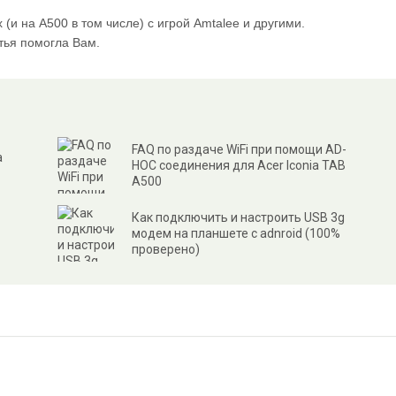
(и на A500 в том числе) с игрой Amtalee и другими.
атья помогла Вам.
FAQ по раздаче WiFi при помощи AD-
a
HOC соединения для Acer Iconia TAB
A500
Как подключить и настроить USB 3g
модем на планшете с adnroid (100%
проверено)