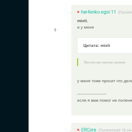
har4enko.egor.11
(Посети
mixti
,
и у меня
0
Цитата: mixti
Просит про версию скачать
у меня тоже просит что дел
--------------------
если я вам помог не полени
ERCore
(Посетители) 18 се