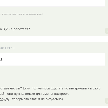
- теперь эта статья не актуальна)
а 3,2 не работает?
2011 21:18
11
отает что ли? Если получилось сделать по инструкции - можно
us! - она нужна только для смены настроек.
забудь
- теперь эта статья не актуальна)