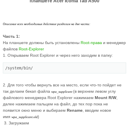
планшете Acer Iconia Tab A500
Описание всех необходимых действие разделим на две части:
Часть 1:
На планшете должны быть установлены
Root-права
и менеджер
файлов
Root-Explorer
1. Открываем Root Explorer и через него заходим в папку:
/system/bin/
2. Для того чтобы вернуть все на место, если что-то пойдет не
так делаем бекап файла
(в верхнем левом углу
wpa_supplicant
файлового менеджера Root Explorer нажимаем
Mount R/W
,
далее нажимаем пальцем на файл, до тех пор пока не
появится окно меню и выбираем
Rename
, вводим новое
имя
)
wpa_supplicant.old
3. Загружаем