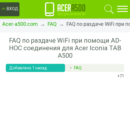
ОК
ВХОД
Acer-a500.com
→
FAQ
→ FAQ по раздаче WiFi при п
FAQ по раздаче WiFi при помощи AD-
HOC соединения для Acer Iconia TAB
A500
Добавлено 1 назад
FAQ
+71