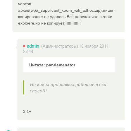
чёртов
архив(wpa_supplicant_xoom_wifi_adhoc.zip),пишет
копирование не удолось.Всё переключал в roote
exploere,но не копирует!!!!!!!!!!!!!!
admin
(
Администраторы
) 18 ноября 2011
23:44
Цитата: pandemenator
На каких прошивках работает сей
способ?
3.1+