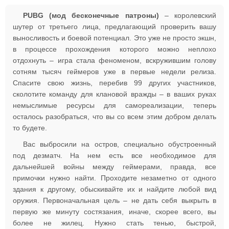
PUBG (мод бесконечные патроны)
– королевский
шутер от третьего лица, предлагающий проверить вашу
выносливость и боевой потенциал. Это уже не просто экшн,
в процессе прохождения которого можно неплохо
отдохнуть – игра стала феноменом, вскружившим голову
сотням тысяч геймеров уже в первые недели релиза.
Спасите свою жизнь, перебив 99 других участников,
сколотите команду для клановой вражды – в ваших руках
немыслимые ресурсы для самореализации, теперь
осталось разобраться, что вы со всем этим добром делать
то будете.
Вас выбросили на остров, специально обустроенный
под дезматч. На нем есть все необходимое для
дальнейшей войны между геймерами, правда, все
примочки нужно найти. Проходите незаметно от одного
здания к другому, обыскивайте их и найдите любой вид
оружия. Первоначальная цель – не дать себя выкрыть в
первую же минуту состязания, иначе, скорее всего, вы
более не жилец. Нужно стать тенью, быстрой,