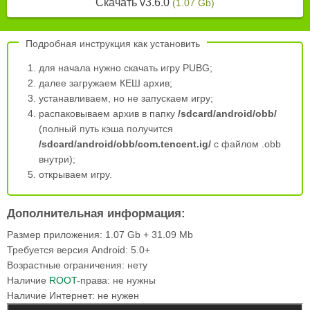
Скачать v3.6.0
(1.07 Gb)
Подробная инструкция как установить
для начала нужно скачать игру PUBG;
далее загружаем КЕШ архив;
устанавливаем, но не запускаем игру;
распаковываем архив в папку
/sdcard/android/obb/
(полный путь кэша получится
/sdcard/android/obb/com.tencent.ig/
с файлом .obb
внутри);
открываем игру.
Дополнительная информация:
Размер приложения:
1.07 Gb + 31.09 Mb
Требуется версия Android:
5.0+
Возрастные ограничения:
нету
Наличие
ROOT
-права:
не нужны
Наличие Интернет:
не нужен