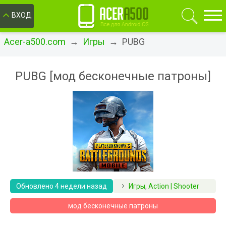
ОК
ВХОД
Acer-a500.com
→
Игры
→ PUBG
PUBG [мод бесконечные патроны]
Обновлено 4 недели назад
Игры
,
Action | Shooter
мод бесконечные патроны