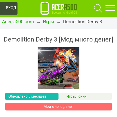
ОК
ВХОД
Acer-a500.com
→
Игры
→ Demolition Derby 3
Demolition Derby 3 [Мод много денег]
Обновлено 5 месяцев
Игры
,
Гонки
назад
Мод много денег