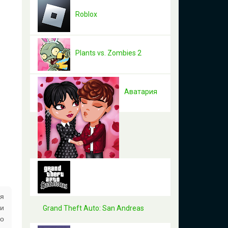
Roblox
Plants vs. Zombies 2
Аватария
ся
 и
Grand Theft Auto: San Andreas
го