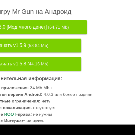
игру Mr Gun на Андроид
6.0 [Мод много денег]
(64.71 Mb)
ачать v1.5.9
(53.84 Mb)
ачать v1.5.8
(44.16 Mb)
нительная информация:
 приложения:
34 Mb Mb +
тся версия Android:
4.0.3 или более поздняя
тные ограничения:
нету
я локализация:
отсутствует
ие
ROOT
-права:
не нужны
е Интернет:
не нужен