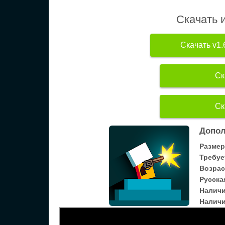
Скачать 
Скачать v1.
Ск
Ск
Допол
Размер
Требуе
Возрас
Русска
Налич
Наличи