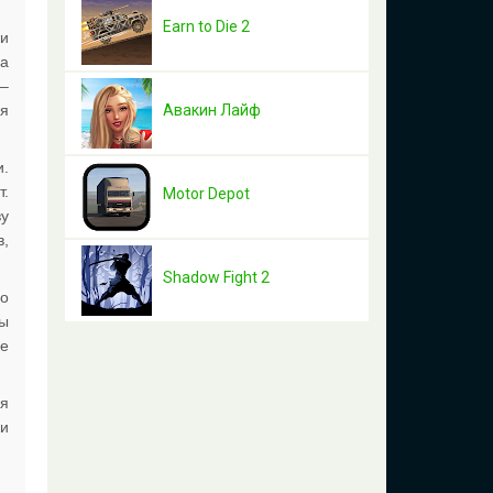
Earn to Die 2
 и
да
 –
ся
Авакин Лайф
и.
т.
Motor Depot
ву
в,
Shadow Fight 2
го
ты
не
ая
ки