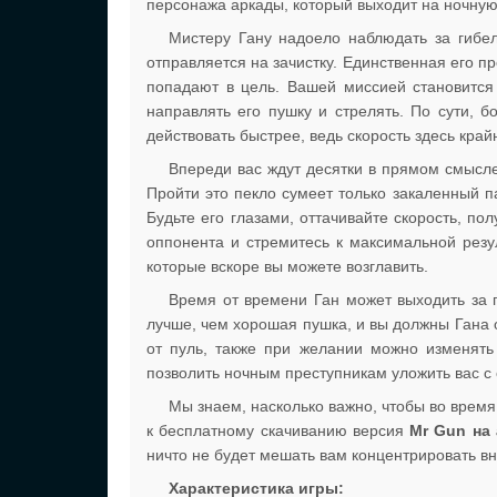
персонажа аркады, который выходит на ночную
Мистеру Гану надоело наблюдать за гибел
отправляется на зачистку. Единственная его пр
попадают в цель. Вашей миссией становится
направлять его пушку и стрелять. По сути, б
действовать быстрее, ведь скорость здесь край
Впереди вас ждут десятки в прямом смысле
Пройти это пекло сумеет только закаленный па
Будьте его глазами, оттачивайте скорость, по
оппонента и стремитесь к максимальной резул
которые вскоре вы можете возглавить.
Время от времени Ган может выходить за 
лучше, чем хорошая пушка, и вы должны Гана 
от пуль, также при желании можно изменять 
позволить ночным преступникам уложить вас с 
Мы знаем, насколько важно, чтобы во врем
к бесплатному скачиванию версия
Mr Gun на
ничто не будет мешать вам концентрировать в
Характеристика игры: