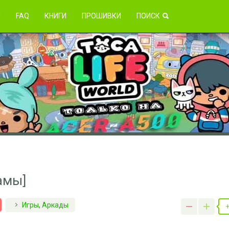
зникли проблемы?
Я
FAQ
КНИГИ
ПРОШИВКИ
ПОИСК
амы]
Игры
,
Аркады