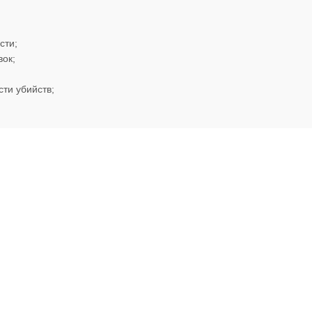
сти;
вок;
ти убийств;