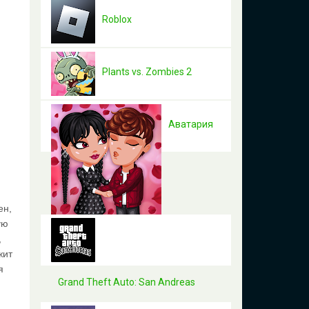
Roblox
Plants vs. Zombies 2
Аватария
ен,
ую
,
жит
я
Grand Theft Auto: San Andreas