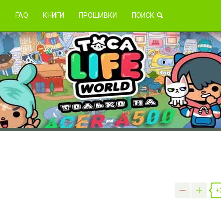
зникли проблемы?
Я
FAQ
КНИГИ
ПРОШИВКИ
ПОИСК
+