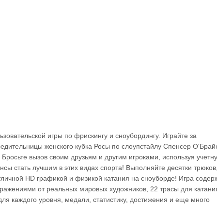
зовательской игры по фрискингу и сноубордингу. Играйте за
едительницы женского кубка Росы по слоупстайлу Спенсер О'Брай
росьте вызов своим друзьям и другим игроками, используя учетн
нсы стать лучшим в этих видах спорта! Выполняйте десятки трюков
тличной HD графикой и физикой катания на сноуборде! Игра содер
бражениями от реальных мировых художников, 22 трасы для катани
для каждого уровня, медали, статистику, достижения и еще много