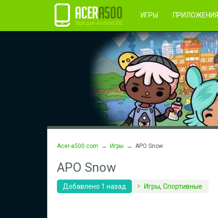
Правила пользования
Во
Регистрация
ИГРЫ
ПРИЛОЖЕНИ
Acer-a500.com
→
Игры
→ APO Snow
APO Snow
Добавлено 1 назад
Игры
,
Спортивные