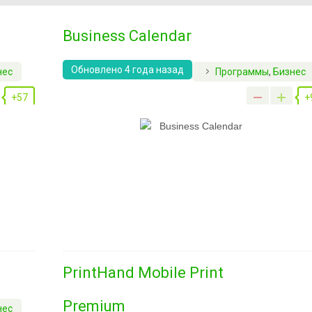
Business Calendar
Обновлено 4 года назад
нес
Программы
,
Бизнес
+57
+
PrintHand Mobile Print
Premium
нес