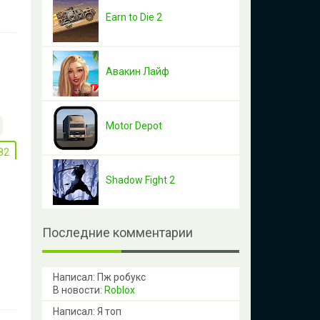
Earn to Die 2
Авакин Лайф
Motor Depot
82
Shadow Fight 2
Последние комментарии
Написал: Пж робукс
В новости:
Roblox
Написал: Я топ