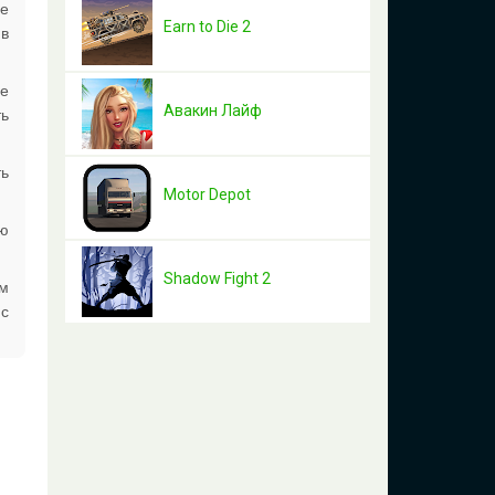
не
Earn to Die 2
 в
е
Авакин Лайф
ть
ть
Motor Depot
ню
Shadow Fight 2
им
 с