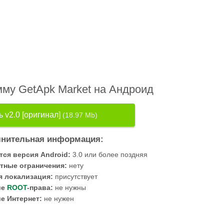
мму GetApk Market на Андроид
 v2.0 [оригинал]
(18.97 Mb)
нительная информация:
тся версия Android:
3.0 или более поздняя
тные ограничения:
нету
я локализация:
присутствует
ие
ROOT
-права:
не нужны
е Интернет:
не нужен