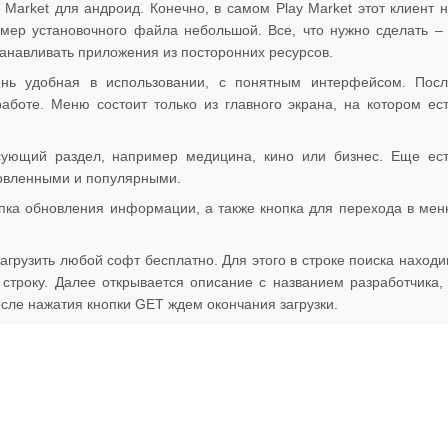
 Market для андроид. Конечно, в самом Play Market этот клиент 
азмер установочного файла небольшой. Все, что нужно сделать –
танавливать приложения из посторонних ресурсов.
нь удобная в использовании, с понятным интерфейсом. Посл
аботе. Меню состоит только из главного экрана, на котором ес
сующий раздел, например медицина, кино или бизнес. Еще ес
новленными и популярными.
опка обновления информации, а также кнопка для перехода в ме
агрузить любой софт бесплатно. Для этого в строке поиска наход
троку. Далее открывается описание с названием разработчика,
осле нажатия кнопки GET ждем окончания загрузки.