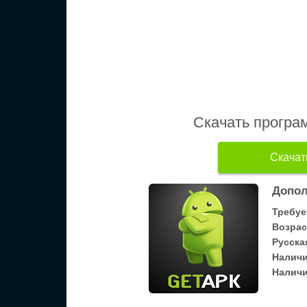
Скачать програ
Скачать
Допол
Требуе
Возрас
Русска
Налич
Наличи