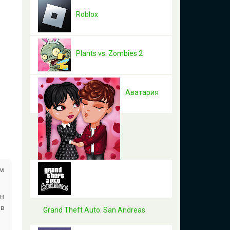
Roblox
Plants vs. Zombies 2
Аватария
ом
ин
 в
Grand Theft Auto: San Andreas