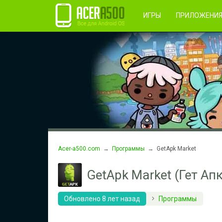
Правила пользования
Во
Регистрация
ИГРЫ
ПРИЛОЖЕНИ
Acer-a500.com
→
Программы
→ GetApk Market
GetApk Market (Гет Ап
Обновлено 8 лет назад
Программы