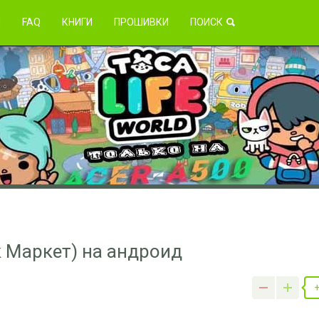
зникли проблемы?
Я
FAQ
КНИГИ
ПРОШИВКИ
ПОИСК
к Маркет) на андроид