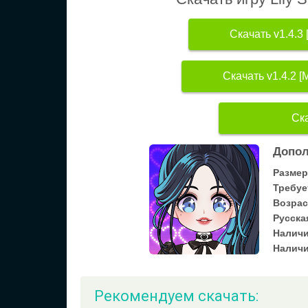
Скачать v1.4.3
Скачать v1.4.2 
Ска
Допол
Размер
Требуе
Возрас
Русска
Налич
Наличи
Рекомендуем скачать: