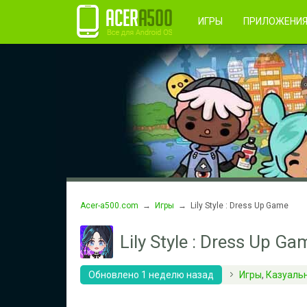
Правила пользования
Во
Регистрация
ИГРЫ
ПРИЛОЖЕНИ
Acer-a500.com
→
Игры
→ Lily Style : Dress Up Game
Lily Style : Dress Up Ga
Обновлено 1 неделю назад
Игры
,
Казуаль