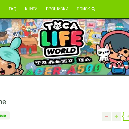
зникли проблемы?
Я
FAQ
КНИГИ
ПРОШИВКИ
ПОИСК
me
ные