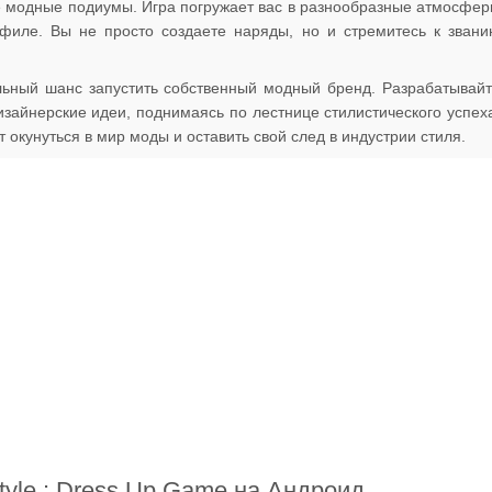
е модные подиумы. Игра погружает вас в разнообразные атмосфе
ефиле. Вы не просто создаете наряды, но и стремитесь к зван
кальный шанс запустить собственный модный бренд. Разрабатывай
изайнерские идеи, поднимаясь по лестнице стилистического успех
т окунуться в мир моды и оставить свой след в индустрии стиля.
Style : Dress Up Game на Андроид