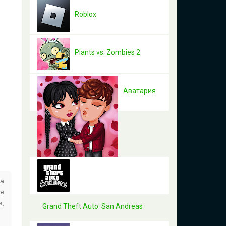
Roblox
Plants vs. Zombies 2
Аватария
на
я
з,
Grand Theft Auto: San Andreas