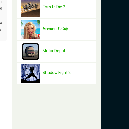
ры
Earn to Die 2
ию
те
Авакин Лайф
а.
Motor Depot
Shadow Fight 2