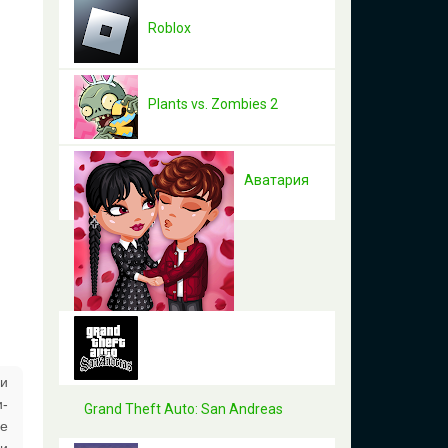
Roblox
Plants vs. Zombies 2
Аватария
ри
и-
Grand Theft Auto: San Andreas
ре