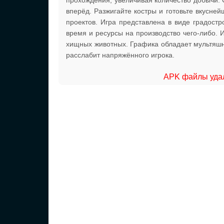
прохождения, увеличивая количество добычи.
вперёд. Разжигайте костры и готовьте вкусн
проектов. Игра представлена в виде градостр
время и ресурсы на производство чего-либо. 
хищных животных. Графика обладает мультяшн
расслабит напряжённого игрока.
APK файлы удал