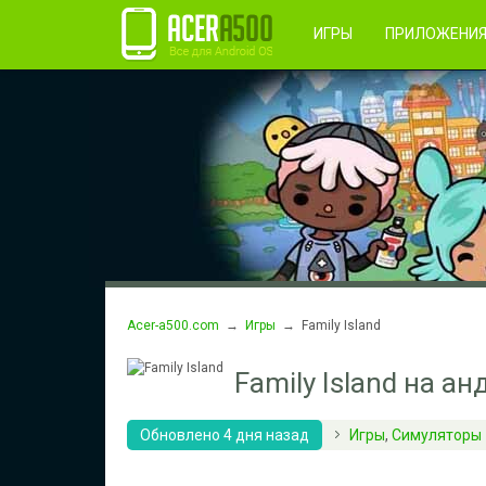
Правила пользования
Во
Регистрация
ИГРЫ
ПРИЛОЖЕНИ
Acer-a500.com
→
Игры
→ Family Island
Family Island на а
Обновлено 4 дня назад
Игры
,
Симуляторы