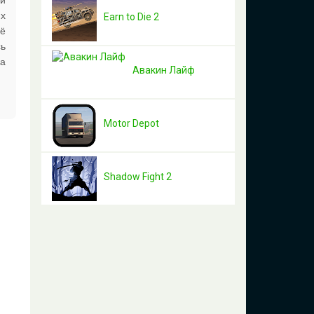
ни
их
Earn to Die 2
оё
сь
ка
Авакин Лайф
Motor Depot
Shadow Fight 2