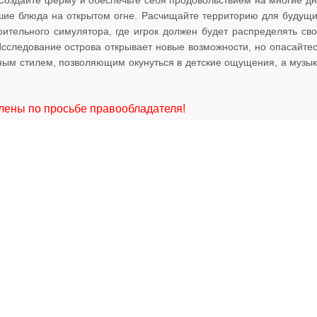
 Создайте ферму и обеспечьте себя продовольствием на многие д
ейшие блюда на открытом огне. Расчищайте территорию для будущ
оительного симулятора, где игрок должен будет распределять св
Исследование острова открывает новые возможности, но опасайте
ым стилем, позволяющим окунуться в детские ощущения, а музы
ены по просьбе правообладателя!