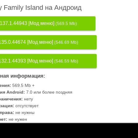
у Family Island на Андроид
137.1.44943 [Мод меню]
(569.5 Mb)
135.0.44674 [Мод меню]
(546.69 Mb)
132.1.44393 [Мод меню]
(546.59 Mb)
ная информация:
ения:
569.5 Mb +
ия Android:
7.0 или более поздняя
раничения:
нету
зация:
отсутствует
-права:
не нужны
нет:
не нужен