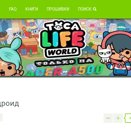
зникли проблемы?
Я
FAQ
КНИГИ
ПРОШИВКИ
ПОИСК
ндроид