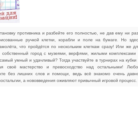
ановку противника и разбейте его полностью, не дав ему ни ра
рисованные ручкой клетки, корабли и поле на бумаге. Но зде
молёта, что пройдётся по нескольким клеткам сразу! Или же д
й собственный город с музеями, верфями, жилыми комплексами
 самый умный и удачливый? Тогда участвуйте в турнирах на кубки
вая своё мастерство и превосходство над остальными! Любо
екте без лишних слов и помощи, ведь всё знакомо очень давн
ностальгии, а нововведения оживляют привычный игровой процесс.