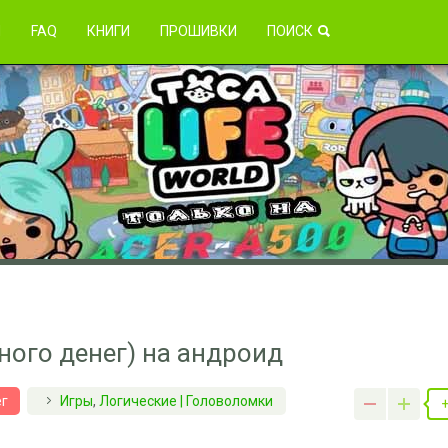
зникли проблемы?
Я
FAQ
КНИГИ
ПРОШИВКИ
ПОИСК
ного денег) на андроид
ег
Игры
,
Логические | Головоломки