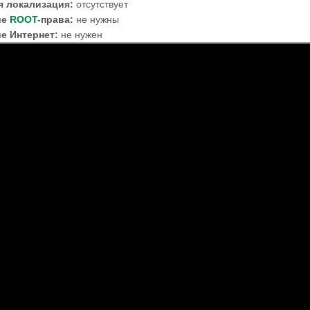
я локализация:
отсутствует
ие
ROOT
-права:
не нужны
е Интернет:
не нужен