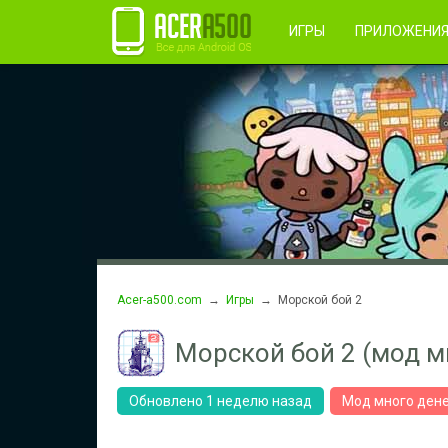
Правила пользования
Во
Регистрация
ИГРЫ
ПРИЛОЖЕНИ
Acer-a500.com
→
Игры
→ Морской бой 2
Морской бой 2 (мод м
Обновлено 1 неделю назад
Мод много ден