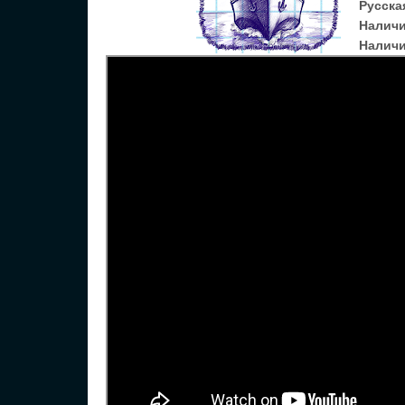
Русска
Налич
Наличи