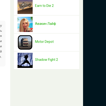
Earn to Die 2
Авакин Лайф
зу
сь
ля
 и
Motor Depot
 и
й
о.
Shadow Fight 2