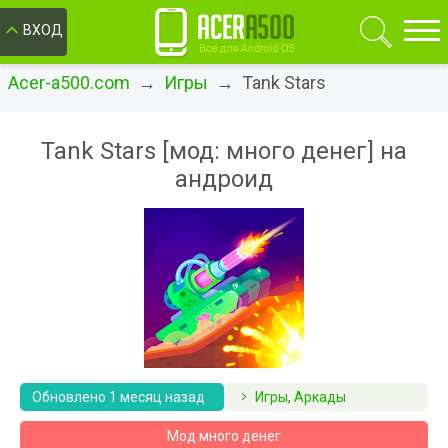
ОК
ВХОД
Acer-a500.com
→
Игры
→ Tank Stars
Tank Stars [мод: много денег] на
андроид
Обновлено 1 месяц назад
Игры
,
Аркады
Мод много денег