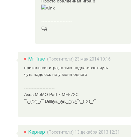
Просто обалденная игра!!!
--------------------
Сд
Mr. True
(Посетители) 23 мая 2014 10:16
прикольная игра,только подлагивает чуть-
чуть,надеюсь не у меня одного
--------------------
Asus MeMO Pad 7 ME572C
¯\_(ツ)_/¯ Đίᗰტȵ_ტȵ_ტȵع¯\_(ツ)_/¯
Кернар
(Посетители) 13 декабря 2013 12:31