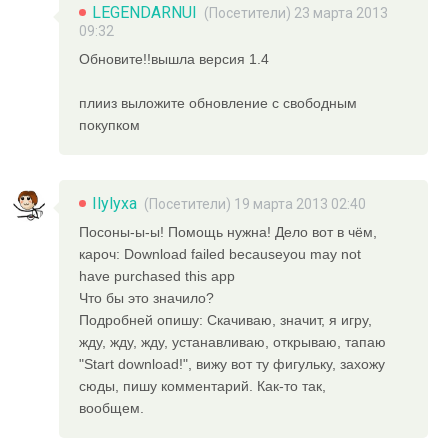
LEGENDARNUI
(Посетители) 23 марта 2013
09:32
Обновите!!вышла версия 1.4
плииз выложите обновление с свободным
покупком
Ilylyxa
(Посетители) 19 марта 2013 02:40
Посоны-ы-ы! Помощь нужна! Дело вот в чём,
кароч: Download failed becauseyou may not
have purchased this app
Что бы это значило?
Подробней опишу: Скачиваю, значит, я игру,
жду, жду, жду, устанавливаю, открываю, тапаю
"Start download!", вижу вот ту фигульку, захожу
сюды, пишу комментарий. Как-то так,
вообщем.