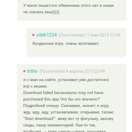
У меня пишет,что обменника этого нет и никак
не скачать кеш(((((
vitek1234
(Посетители) 11 мая 2013 15:09
болденная игра. очень затягивает.
trillio
(Посетители) 4 апреля 2013 23:49
я с мая на сайте, установил уже достаточно
игр с кешем.
Download failed becauseyou may not have
purchased this app Что бы это значило?
Подробней опишу: Скачиваю, значит, я игру,
жду, жду, жду, устанавливаю, открываю, тапаю
"Start download!", вижу вот ту фигульку, захожу
сюды, пишу комментарий. Как-то так,
вообщем. -- тоже самое у меня. прошивка