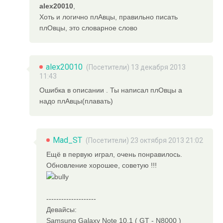
alex20010
,
Хоть и логично плАвцы, правильно писать
плОвцы, это словарное слово
alex20010
(Посетители) 13 декабря 2013
11:43
Ошибка в описании . Ты написал плОвцы а
надо плАвцы(плавать)
Mad_ST
(Посетители) 23 октября 2013 21:02
Ещё в первую играл, очень понравилось.
Обновление хорошее, советую !!!
--------------------
Девайсы:
Samsung Galaxy Note 10.1 ( GT - N8000 )