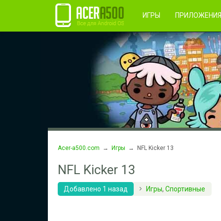
Правила пользования
Во
Регистрация
ИГРЫ
ПРИЛОЖЕНИ
Acer-a500.com
→
Игры
→ NFL Kicker 13
NFL Kicker 13
Добавлено 1 назад
Игры
,
Спортивные