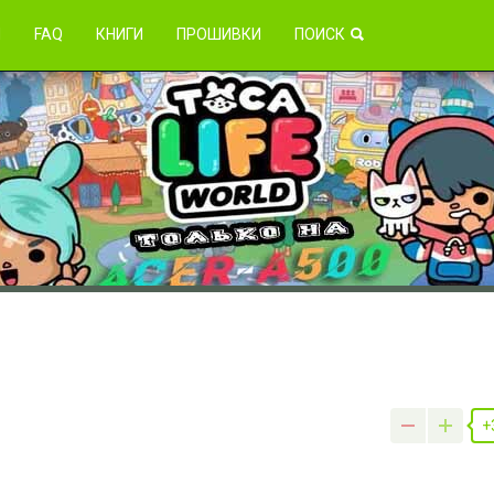
зникли проблемы?
Я
FAQ
КНИГИ
ПРОШИВКИ
ПОИСК
+