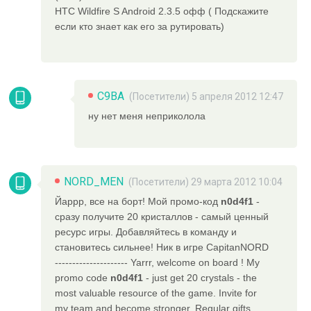
HTC Wildfire S Android 2.3.5 офф ( Подскажите
если кто знает как его за рутировать)
C9BA
(Посетители) 5 апреля 2012 12:47
ну нет меня неприколола
NORD_MEN
(Посетители) 29 марта 2012 10:04
Йаррр, все на борт! Мой промо-код
n0d4f1
-
сразу получите 20 кристаллов - самый ценный
ресурс игры. Добавляйтесь в команду и
становитесь сильнее! Ник в игре CapitanNORD
--------------------- Yarrr, welcome on board ! My
promo code
n0d4f1
- just get 20 crystals - the
most valuable resource of the game. Invite for
my team and become stronger. Regular gifts