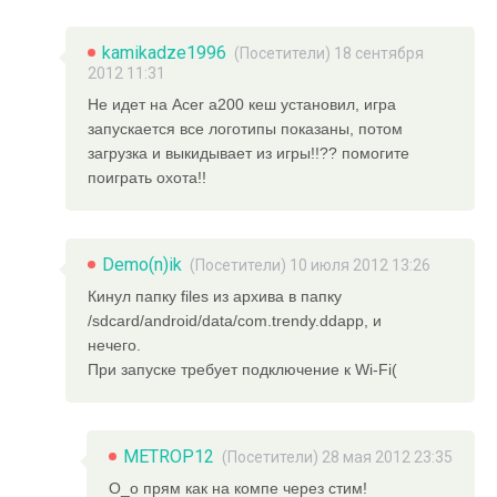
kamikadze1996
(Посетители) 18 сентября
2012 11:31
Не идет на Acer a200 кеш установил, игра
запускается все логотипы показаны, потом
загрузка и выкидывает из игры!!?? помогите
поиграть охота!!
Demo(n)ik
(Посетители) 10 июля 2012 13:26
Кинул папку files из архива в папку
/sdcard/android/data/com.trendy.ddapp, и
нечего.
При запуске требует подключение к Wi-Fi(
METROP12
(Посетители) 28 мая 2012 23:35
O_o прям как на компе через стим!