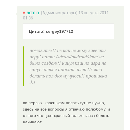
admin
(
Администраторы
) 13 августа 2011
01:36
Цитата: sergey197712
помогите!!! не как не могу завести
игру! папки /sdcard/android/data/ не
было создал!!! кинул кэш но игра не
запускается просит инет !!! что
делать пол дня мучуюсь!! прошивка
3,1
во первых, красныфм писать тут не нужно,
здесь на все вопросы я отвечаю полюбому, и
от того что цвет красный только глаза болеть
начинают