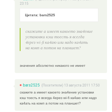
23:15
Цитата: bars2525
скaжите а имеет какоето зна4ение
установки кэш тоесть я всегда
4ерез wi-fi ка4аю или надо ка4ать
на комп а потом на планшет?
значения абсолютно никакого не имеет
bars2525
(Посетители) 13 августа 2011 17:50
скaжите а имеет какоето зна4ение установки
кэш тоесть я всегда 4ерез wi-fi ка4аю или надо
ка4ать на комп а потом на планшет?