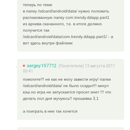
теперь по теме
в папку /sdcard/android/data/ нужно положить
распакованную папку com.trendy.ddapp.part1
из архива скачанного, т.е. в итоге должно
получится так
/sdcard/android/data/com.trendy.ddapp.part1/ - а
вот здесь внутри файлики
sergey197712
(Посетители) 13 августа 2011
00:41
помогите!!! не как не могу завести игру! папки
/sdcard/android/data/ не было создал!!! кинул
кэш но игра не запускается просит инет !!! что
делать пол дня мучуюсь!! прошивка 3,1
а поиграть в нее так хочется