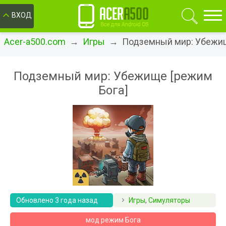
ОК
ВХОД
Acer-a500.com
→
Игры
→ Подземный мир: Убежи
Подземный мир: Убежище [режим
Бога]
Обновлено 3 года назад
Игры
,
Симуляторы
мод режим Бога