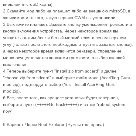
внешней microSD карты)
2.Скачайте мод либо на планшет, либо на внешнюю microSD, в
зависимости от того, какую версию CWM вы установили.
3.Выключите планшет. Зажмите кнопку уменьшения громкости и
кнопку включения устройства. Через некоторое время вы
увидите логотим Acer и белый мелкий текст в левом-верхнем
углу (только после этого необходимо отпустить зажатые кнопки),
а через некоторое время включится рекавери. Управление
меню осуществляется кнопками громкости, а выбор кнопкой
выключения.
4.Теперь выберите пункт "Install zip from sdcard" и далее
"choose zip from sdcard" и выберите файл мода (AcerRing-Guru-
mod.zip), подтвердите выбор (Yes - Install AcerRing-Guru-
mod.zip).
6.Все, после того, как процесс установки будет завершен,
выберите пункт (+++++Go Back+++++) и затем "reboot system
now"
II Вариант. Через Root Explorer (Нужны root права)