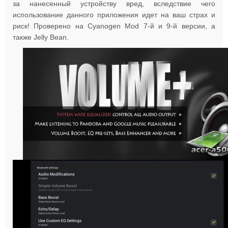
за нанесенный устройству вред, вследствие чего
использование данного приложения идет на ваш страх и
риск! Проверено на Cyanogen Mod 7-й и 9-й версии, а
также Jelly Bean.