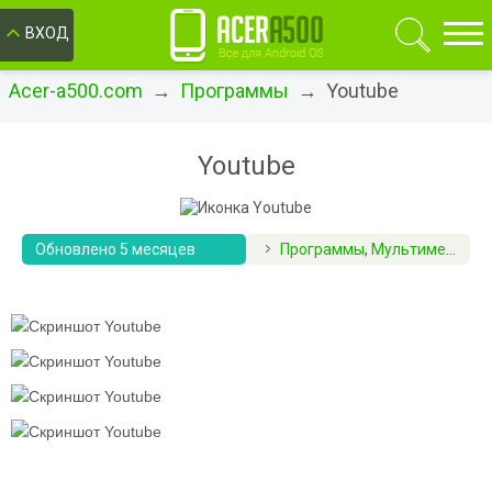
ОК
ВХОД
Acer-a500.com
→
Программы
→ Youtube
Youtube
Обновлено 5 месяцев
Программы
,
Мультимедиа и видео
назад