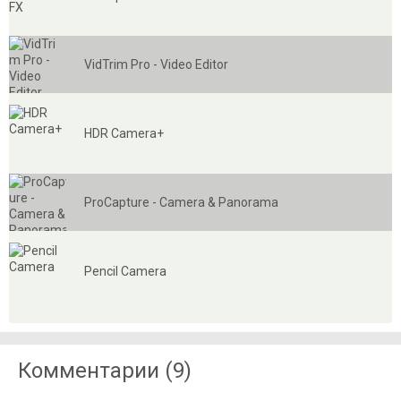
VidTrim Pro - Video Editor
HDR Camera+
ProCapture - Camera & Panorama
Pencil Camera
Комментарии (9)