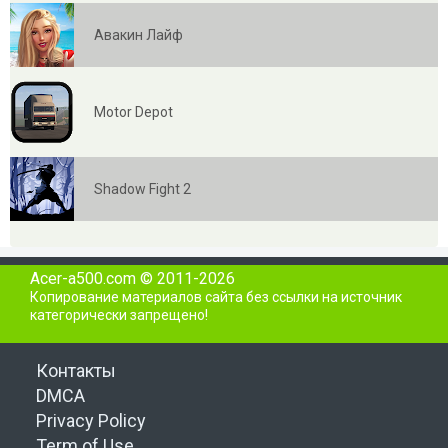
Авакин Лайф
Motor Depot
Shadow Fight 2
Acer-a500.com © 2011-2026
Копирование материалов сайта без ссылки на источник
категорически запрещено!
Контакты
DMCA
Privacy Policy
Term of Use