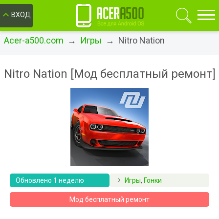
ОК
ВХОД
Acer-a500.com
→
Игры
→ Nitro Nation
Nitro Nation [Мод бесплатный ремонт]
Обновлено 1 неделю
Игры
,
Гонки
назад
Мод бесплатный ремонт