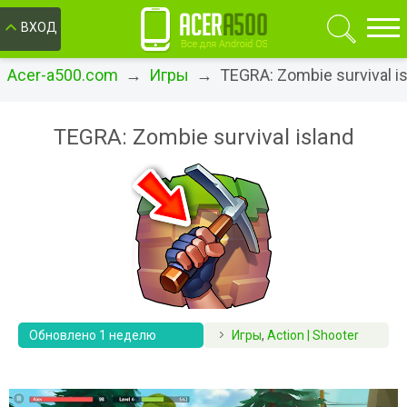
ОК
ВХОД
Acer-a500.com
→
Игры
→ TEGRA: Zombie survival is
TEGRA: Zombie survival island
Обновлено 1 неделю
Игры
,
Action | Shooter
назад