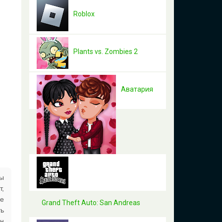
Roblox
Plants vs. Zombies 2
Аватария
ны
т,
ое
Grand Theft Auto: San Andreas
ть
йн