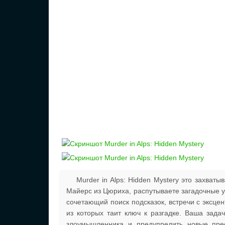
Murder in Alps: Hidden Mystery это захват
Майерс из Цюриха, распутываете загадочные уб
сочетающий поиск подсказок, встречи с эксц
из которых таит ключ к разгадке. Ваша зада
злоумышленника и предупредить новые прес