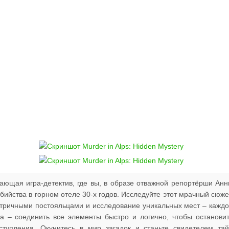
ывающая игра-детектив, где вы, в образе отважной репортёрши Ан
ийства в горном отеле 30-х годов. Исследуйте этот мрачный сюже
ентричными постояльцами и исследование уникальных мест – кажд
ча – соединить все элементы быстро и логично, чтобы останови
тупления. Окунитесь в мир загадок и станьте свидетелем та