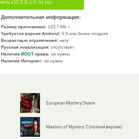
чать v10.2.3
(137.04 Mb)
Дополнительная информация:
Размер приложения:
133.7 Mb +
Требуется версия Android:
6.0 или более поздняя
Возрастные ограничения:
нету
Русская локализация:
отсутствует
Наличие
ROOT
-права:
не нужны
Наличие Интернет:
не нужен
European Mystery:Desire
Masters of Mystery 2 (полная версия)