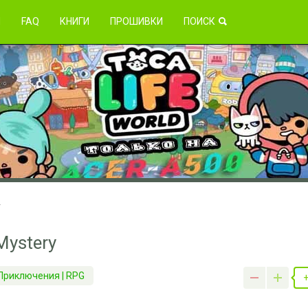
зникли проблемы?
Я
FAQ
КНИГИ
ПРОШИВКИ
ПОИСК
y
Mystery
 Приключения | RPG