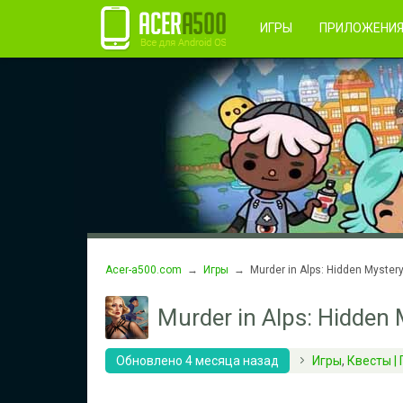
Правила пользования
Во
Регистрация
ИГРЫ
ПРИЛОЖЕНИ
Acer-a500.com
→
Игры
→ Murder in Alps: Hidden Myster
Murder in Alps: Hidden 
Обновлено 4 месяца назад
Игры
,
Квесты |