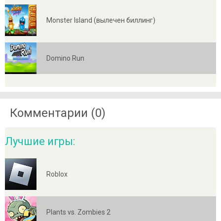
Monster Island (вылечен биллинг)
Domino Run
Комментарии (0)
Лучшие игры:
Roblox
Plants vs. Zombies 2