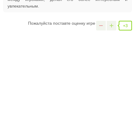
увлекательным.
Пожалуйста поставте оценку игре
+3