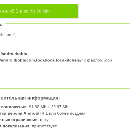
ать v2.1-play
(91.98 Mb)
ть
itchen 2;
;
d/android/obb/
/android/obb/com.tocaboca.tocakitchen2/
с файлом .obb
нительная информация:
 приложения:
91.98 Mb + 29.97 Mb
тся версия Android:
4.1 или более поздняя
тные ограничения:
нету
я локализация:
присутствует