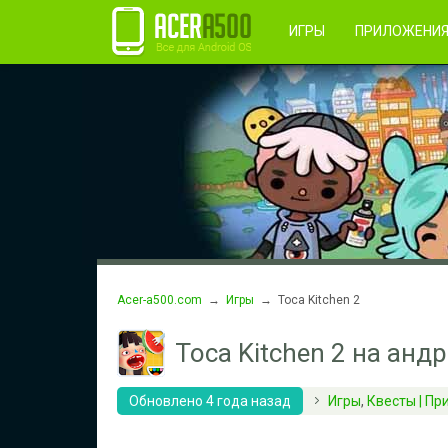
Правила пользования
Во
Регистрация
ИГРЫ
ПРИЛОЖЕНИ
Acer-a500.com
→
Игры
→ Toca Kitchen 2
Toca Kitchen 2 на анд
Обновлено 4 года назад
Игры
,
Квесты | Пр