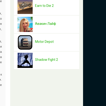
ре
Earn to Die 2
и,
По
ля
Авакин Лайф
е,
в,
Motor Depot
им
на
ма
Shadow Fight 2
се
 к
и.
ое