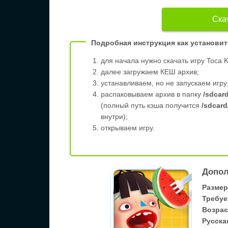
Скач
Подробная инструкция как установи
для начала нужно скачать игру Toca K
далее загружаем КЕШ архив;
устанавливаем, но не запускаем игру
распаковываем архив в папку
/sdcar
(полный путь кэша получится
/sdcard
внутри);
открываем игру.
Допол
Размер
Требуе
Возрас
Русска