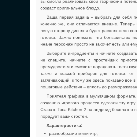
вы смогли реализовать свой творческий потен
создаст оригинальное блюдо.
Ваша первая задача – выбрать для себя п
конечно же, они отличаются внешне. Теперь 
левую сторону дисплея будет расположено со
готовки. Важно понимать, что большинство и
иначе персонаж просто не захочет есть или ему
Выберите ингредиенты и начните создавать
не спешите, начните с простейших пригото
премудростям и сможете порадовать гостя вк
также и массой приборов для готовки: от 
затягивающий, к тому же здесь показано все в
пошаговые действия – вплоть до размораживан
Приятная графика в мультяшном формате, 
созданию игрового процесса сделали эту игр
Скачать Toca Kitchen 2 на андроид бесплатно 
порадует ваших гостей.
Характеристика:
разнообразие мини-игр;