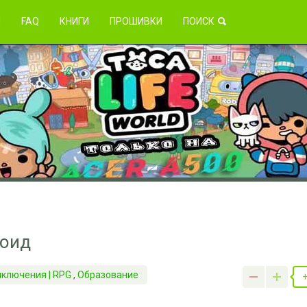
зникли проблемы?
Я
FAQ
КНИГИ
ПРОШИВКИ
ПОИСК
роид
иключения | RPG
,
Образование