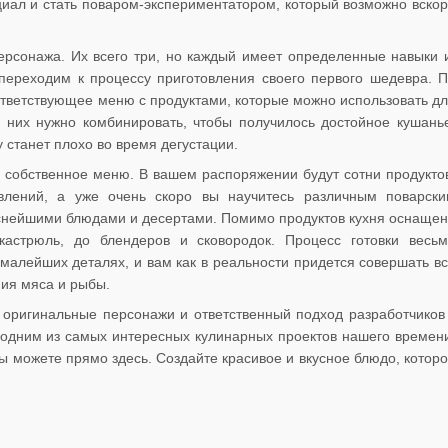
циал и стать поваром-экспериментатором, который возможно вско
ерсонажа. Их всего три, но каждый имеет определенные навыки 
переходим к процессу приготовления своего первого шедевра. 
ответствующее меню с продуктами, которые можно использовать д
х них нужно комбинировать, чтобы получилось достойное кушань
 станет плохо во время дегустации.
 собственное меню. В вашем распоряжении будут сотни продукто
влений, а уже очень скоро вы научитесь различным поварск
уснейшими блюдами и десертами. Помимо продуктов кухня оснаще
кастрюль, до блендеров и сковородок. Процесс готовки весь
 малейших деталях, и вам как в реальности придется совершать в
ия мяса и рыбы.
оригинальные персонажи и ответственный подход разработчиков
у одним из самых интересных кулинарных проектов нашего времен
вы можете прямо здесь. Создайте красивое и вкусное блюдо, котор