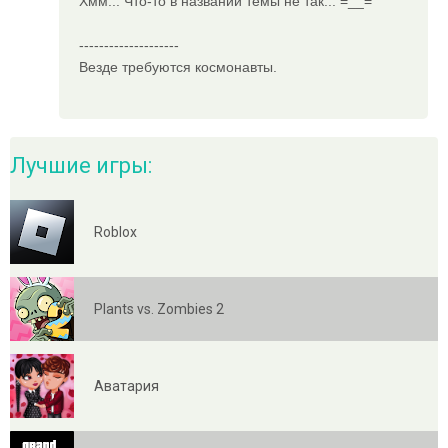
Xмм... Что-то в названии темы не так... =__=
--------------------
Везде требуются космонавты.
Лучшие игры:
Roblox
Plants vs. Zombies 2
Аватария