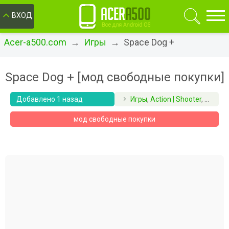
ОК
ВХОД
Acer-a500.com
→
Игры
→ Space Dog +
Space Dog + [мод свободные покупки]
Добавлено 1 назад
Игры
,
Action | Shooter
,
Аркад
мод свободные покупки