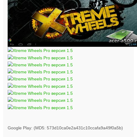
Google Play: (MD5: 573d10ca0e2a431c10ccafa9a49f0a5b)