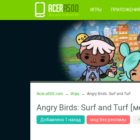
Правила пользования
Во
Регистрация
ИГРЫ
ПРИЛОЖЕНИ
Acer-a500.com
→
Игры
→ Angry Birds: Surf and Turf
Angry Birds: Surf and Turf 
Добавлено 1 назад
мод без рекламы