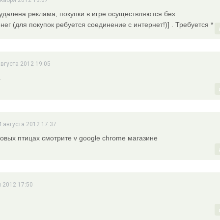
екабря 2012 13:07
(удалена реклама, покупки в игре осуществляются без
ег (для покупок ребуется соединение с интернет!)] . Требуется *
августа 2012 19:05
.
4 августа 2012 17:37
овых птицах смотрите v google chrome магазине
я 2012 17:50