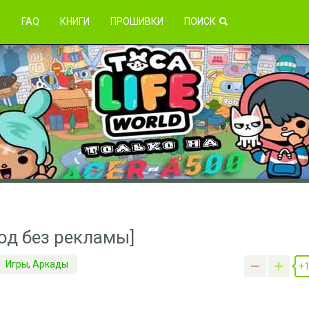
зникли проблемы?
Я
FAQ
КНИГИ
ПРОШИВКИ
ПОИСК
[мод без рекламы]
Игры
,
Аркады
+