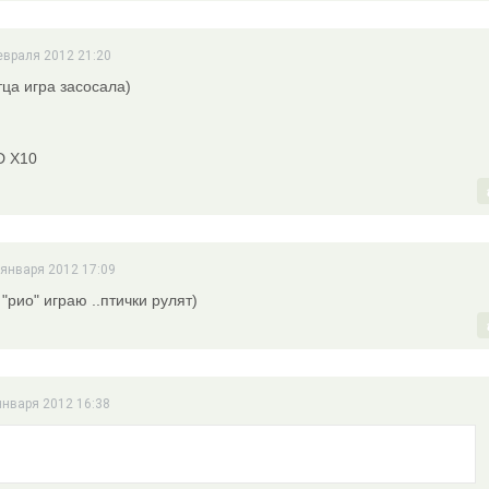
евраля 2012 21:20
ца игра засосала)
D X10
 января 2012 17:09
 "рио" играю ..птички рулят)
 января 2012 16:38