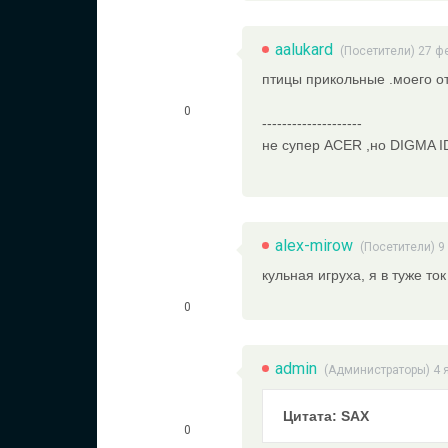
aalukard
(Посетители) 27 ф
птицы прикольные .моего от
0
--------------------
не супер ACER ,но DIGMA I
alex-mirow
(Посетители) 9
кульная игруха, я в туже ток
0
admin
(
Администраторы
) 4
Цитата: SAX
0