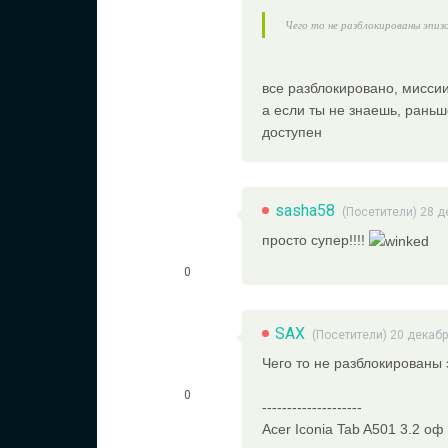
Чего то не разблокированы эпиз
все разблокировано, миссии
а если ты не знаешь, раньш
доступен
sasha58
(Посетители) 28 д
просто супер!!!!
0
SAX
(Посетители) 20 декабр
Чего то не разблокированы 
0
--------------------
Acer Iconia Tab A501 3.2 оф