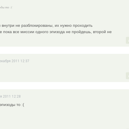
оды то :(
 внутри не разблокированы, их нужно проходить
е пока все миссии одного эпизода не пройдешь, второй не
екабря 2011 12:37
я 2011 12:28
эпизоды то :(