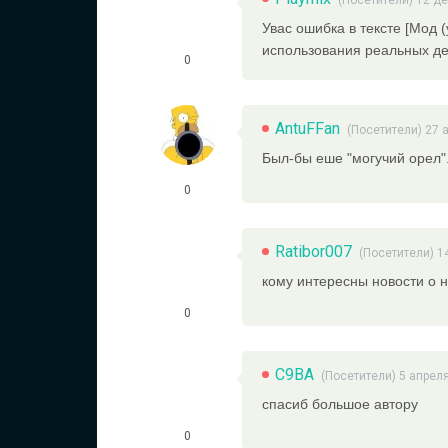
(Посетители) 12 д
Увас ошибка в тексте [Мод 
использования реальных ден
0
AntuFFan
(Посетители) 27 
Был-бы еше "могучий орел"
0
Ratibor007
(Посетители) 1
кому интересны новости о н
0
C9BA
(Посетители) 5 апрел
спасиб большое автору
0