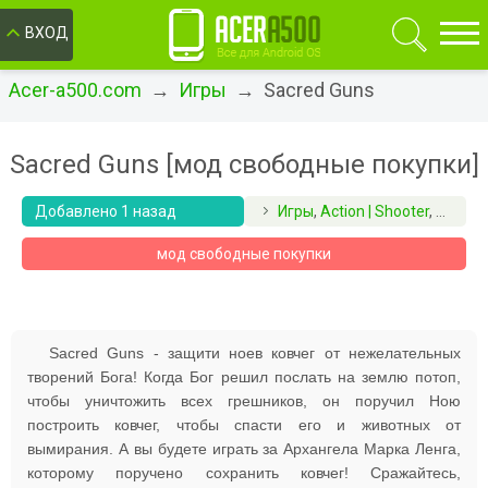
ОК
ВХОД
Acer-a500.com
→
Игры
→ Sacred Guns
Sacred Guns [мод свободные покупки]
Добавлено 1 назад
Игры
,
Action | Shooter
,
Аркад
мод свободные покупки
Sacred Guns - защити ноев ковчег от нежелательных
творений Бога! Когда Бог решил послать на землю потоп,
чтобы уничтожить всех грешников, он поручил Ною
построить ковчег, чтобы спасти его и животных от
вымирания. А вы будете играть за Архангела Марка Ленга,
которому поручено сохранить ковчег! Сражайтесь,