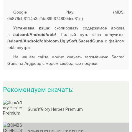
Google Play: (MD5:
0b879cb6114a3c2da89b674800dcd81d)
Установка кэша
: скопировать содержимое архива
в
/sdcard/Android/obb/
. Полный путь кэша получится
/sdcard/Android/obb/com.UglySoft.SacredGuns
с файлом
.obb внутри.
На нашем сайте можно скачать взломанную Sacred
Guns на Андроид с модом свободные покупки.
Рекомендуем скачать:
Guns'n'Glory Heroes Premium