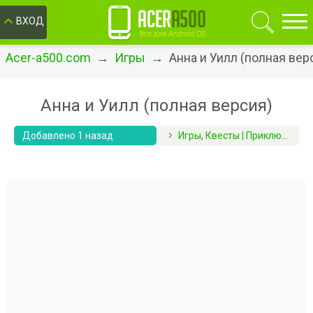
ОК
ВХОД
Acer-a500.com
→
Игры
→ Анна и Уилл (полная вер
Анна и Уилл (полная версия)
Добавлено 1 назад
Игры
,
Квесты | Приключения | RPG