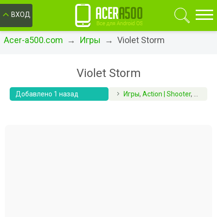
ОК
ВХОД
Acer-a500.com
→
Игры
→ Violet Storm
Violet Storm
Добавлено 1 назад
Игры
,
Action | Shooter
,
Аркад