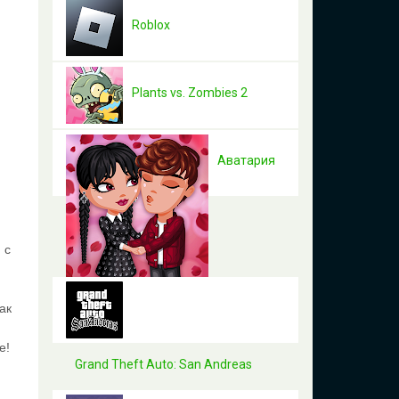
Roblox
Plants vs. Zombies 2
Аватария
 с
ак
е!
Grand Theft Auto: San Andreas