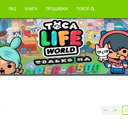
зникли проблемы?
Я
FAQ
КНИГИ
ПРОШИВКИ
ПОИСК
+