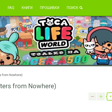
зникли проблемы?
Я
FAQ
КНИГИ
ПРОШИВКИ
ПОИСК
s from Nowhere)
ters from Nowhere)
+