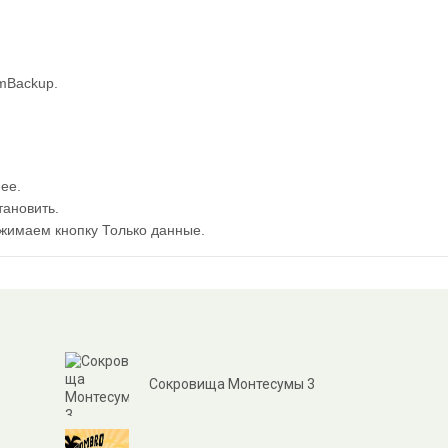
umBackup.
ее.
тановить.
ажимаем кнопку Только данные.
Сокровища Монтесумы 3