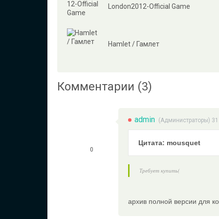
London2012-Official Game
Hamlet / Гамлет
Комментарии (3)
admin
(
Администраторы
) 3
Цитата: mousquet
0
Требует купить(
архив полной версии для к