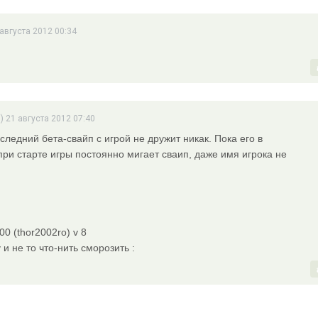
 августа 2012 00:34
) 21 августа 2012 07:40
следний бета-свайп с игрой не дружит никак. Пока его в
при старте игры постоянно мигает сваип, даже имя игрока не
00 (thor2002ro) v 8
и не то что-нить сморозить :