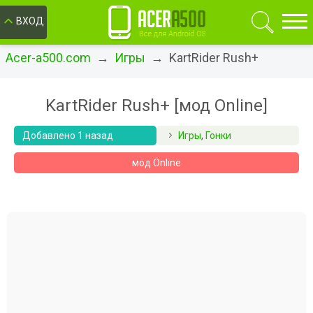
ОК
ВХОД
Acer-a500.com
→
Игры
→ KartRider Rush+
KartRider Rush+ [мод Online]
Добавлено 1 назад
Игры
,
Гонки
мод Online