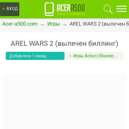
ОК
ВХОД
Acer-a500.com
→
Игры
→ AREL WARS 2 (вылечен б
AREL WARS 2 (вылечен биллинг)
Добавлено 1 назад
Игры
,
Action | Shooter
,
Квесты