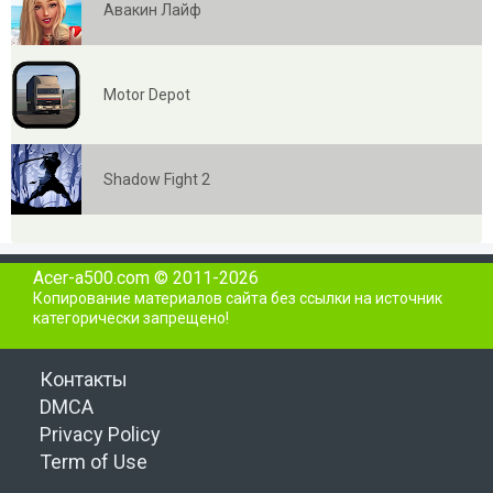
Авакин Лайф
Motor Depot
Shadow Fight 2
Acer-a500.com © 2011-2026
Копирование материалов сайта без ссылки на источник
категорически запрещено!
Контакты
DMCA
Privacy Policy
Term of Use