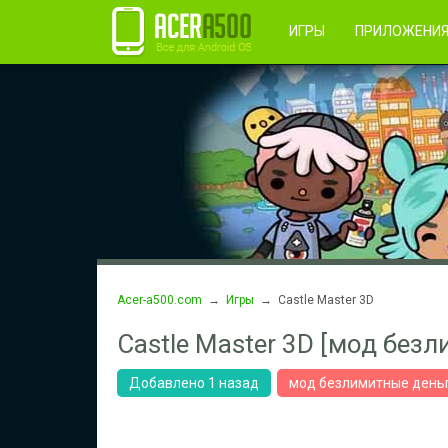
Правила пользования
Во
Регистрация
ИГРЫ
ПРИЛОЖЕНИ
Acer-a500.com
→
Игры
→ Castle Master 3D
Castle Master 3D [мод без
Добавлено 1 назад
мод безлимитные деньг