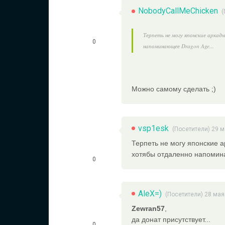
NobodyCallMeChicken
(
Терпеть не могу японские аркад
0
напоминающее Dragon Age...
Можно самому сделать ;)
vsp1esk
(Посетители) 29 м
Терпеть не могу японские а
хотябы отдаленно напомин
0
AleX=)
(Посетители) 28 мая
Zewran57
,
да донат присутствует...
0