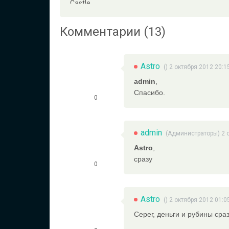
Комментарии (13)
Astro
() 2 октября 2012 20:1
admin
,
Спасибо.
0
admin
(
Администраторы
) 2
Astro
,
сразу
0
Astro
() 2 октября 2012 01:0
Серег, деньги и рубины сра