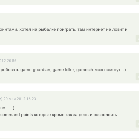
оинтами, хотел на рыбалке поиграть, там интернет не ловит и
012 20:56
робовать game guardian, game killer, gamecih-мож помогут :-)
и) 29 мая 2012 16:23
.... :(
 command points которые кроме как за деньги восполнить