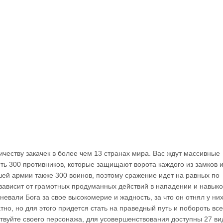
личеству закачек в более чем 13 странах мира. Вас ждут массивные
ить 300 противников, которые защищают ворота каждого из замков 
шей армии также 300 воинов, поэтому сражение идет на равных по
 зависит от грамотных продуманных действий в нападении и навыко
гневали Бога за свое высокомерие и жадность, за что он отнял у ни
тно, но для этого придется стать на праведный путь и побороть все
ствуйте своего персонажа, для усовершенствования доступны 27 ви