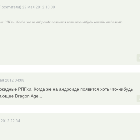
Посетители) 29 мая 2012 10:00
ные РПГхи. Когда же на андроиде появится хоть что-нибудь хотябы отдаленно
ая 2012 04:08
ркадные РПГхи. Когда же на андроиде появится хоть что-нибудь
ающее Dragon Age...
 2012 22:34