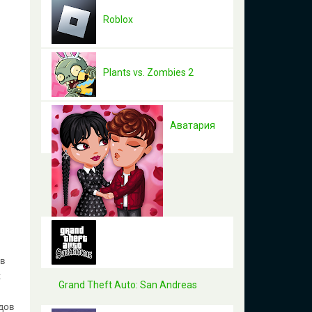
Roblox
Plants vs. Zombies 2
Аватария
и
в
х
Grand Theft Auto: San Andreas
дов