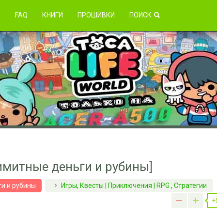
зникли проблемы?
Я
FAQ
КНИГИ
ПРОШИВКИ
ПОИСК
лимитные деньги и рубины]
и и рубины
Игры
,
Квесты | Приключения | RPG
,
Стратегии
+