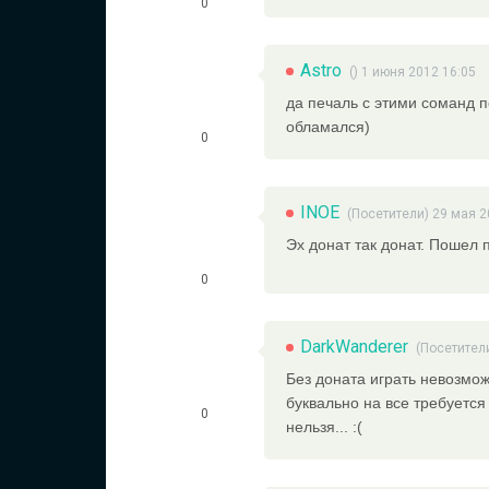
0
Astro
() 1 июня 2012 16:05
да печаль с этими соманд п
обламался)
0
INOE
(Посетители) 29 мая 2
Эх донат так донат. Пошел п
0
DarkWanderer
(Посетител
Без доната играть невозможно
буквально на все требуется
0
нельзя... :(