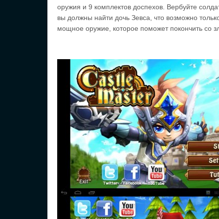
оружия и 9 комплектов доспехов. Вербуйте солда
вы должны найти дочь Зевса, что возможно только
мощное оружие, которое поможет покончить со зл