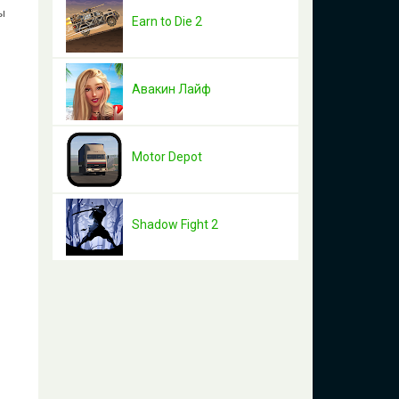
ы
Earn to Die 2
Авакин Лайф
Motor Depot
Shadow Fight 2