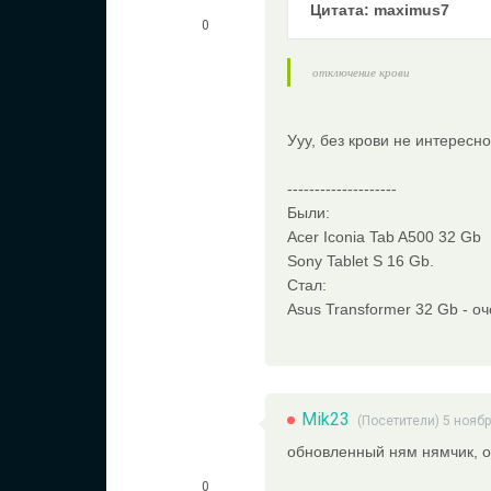
Цитата: maximus7
0
отключение крови
Ууу, без крови не интересно
--------------------
Были:
Acer Iconia Tab A500 32 Gb
Sony Tablet S 16 Gb.
Стал:
Asus Transformer 32 Gb - оч
Mik23
(Посетители) 5 ноябр
обновленный ням нямчик, 
0