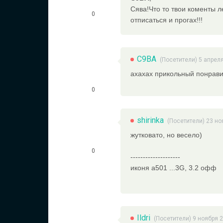
Сява!Что то твои коменты л
0
отписаться и прогах!!!
C9BA
(Посетители) 5 апрел
ахахах прикольный понрав
0
shirinka
(Посетители) 23 но
жутковато, но весело)
0
--------------------
иконя a501 ...3G, 3.2 офф
Ildri
(Посетители) 9 ноября 