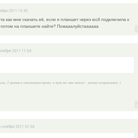
ября 2011 15:35
а как мне скачать её, если я планшет через юсб подключила к
ак потом на планшете найти? Пожааалуйстаааааа
 ноября 2011 11:54
ии, 2 уровня и отключение крови, а тут то что нового - мелкие исправления :)
6 ноября 2011 01:56