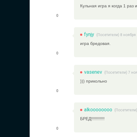
Кульная игра я когда 1 раз 
0
fynjy
(Посетители) 8 ноября
игра бредовая.
0
vasenev
(Посетители) 7 но
))) прикольно
0
alkoooooooo
(Посетители)
БРЕД!!!!!!!!!!!
0