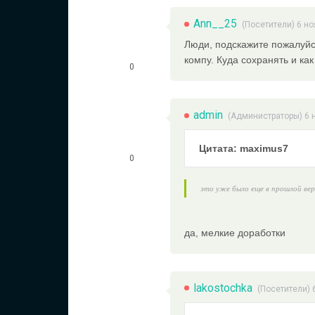
Ann__25
(Посетители) 6 но
Люди, подскажите пожалуйст
компу. Куда сохранять и к
0
admin
(
Администраторы
) 6
Цитата: maximus7
0
это уже было еще в прошлой верс
да, мелкие доработки
lakostochka
(Посетители) 