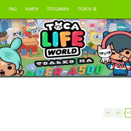
зникли проблемы?
Я
FAQ
КНИГИ
ПРОШИВКИ
ПОИСК
+