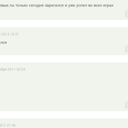
евые,ты только сегодня зарегался и уже успел во всех играх
я 2012 18:21
ился
ября 2011 00:03
2011 21:36