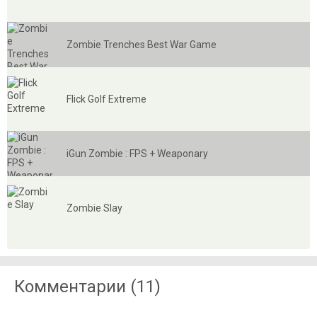
Zombie Trenches Best War Game
Flick Golf Extreme
iGun Zombie : FPS + Weaponary
Zombie Slay
Комментарии (11)