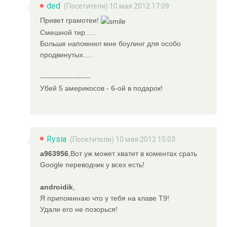
ded
(Посетители) 10 мая 2012 17:09
Привет грамотеи!
Смешной тир.....
Больше напомнил мне боулинг для особо
продвинутых.....
--------------------
Убей 5 америкосов - 6-ой в подарок!
Rysia
(Посетители) 10 мая 2012 15:03
a963956
,Вот уж может хватит в коментах срать
Google переводчик у всех есть!
androidik
,
Я припоминаю что у тебя на клаве Т9!
Удали его не позорься!