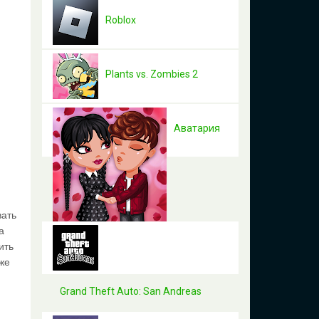
Roblox
Plants vs. Zombies 2
Аватария
вать
а
ить
же
Grand Theft Auto: San Andreas