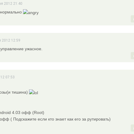
ня 2012 21:40
ь нормально
я 2012 12:59
 управление ужасное.
012 07:53
козы(и тишина)
ndroid 4.03 офф (Root)
5 офф ( Подскажите если кто знает как его за рутировать)