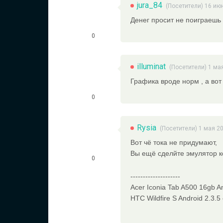
jura_84
(Посетители) 16 ию
Денег просит не поиграеш
0
illuminat
(Посетители) 1 ма
Графика вроде норм , а вот
0
Rysia
(Посетители) 1 мая 2
Вот чё тока не придумают,
Вы ещё сделйте эмулятор 
0
--------------------
Acer Iconia Tab A500 16gb A
HTC Wildfire S Android 2.3.