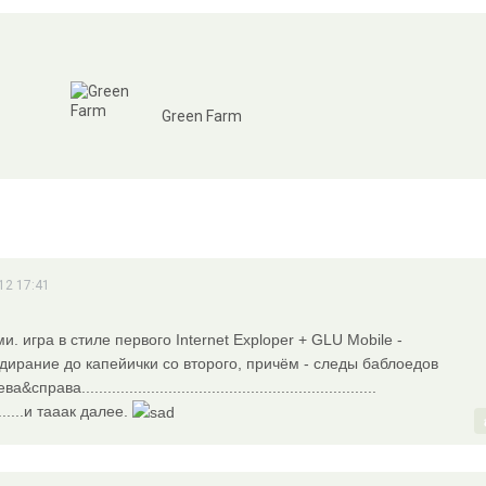
Green Farm
12 17:41
и. игра в стиле первого Internet Exploper + GLU Mobile -
бдирание до капейички со второго, причём - следы баблоедов
а....................................................................
.............и тааак далее.