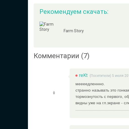
Рекомендуем скачать:
Farm Story
Комментарии (7)
reKt
(Посетители) 5 июля 20
меееедленнно.
странно называть это гонкам
0
тормознутость с первого, о
видны уже на гл.экране - слева&справ
.......................................