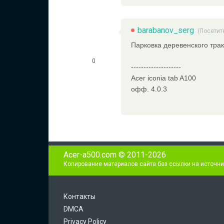
barabanov_serg
(Посетит
Парковка деревенского тра
0
--------------------
Acer iconia tab A100
офф. 4.0.3
Acer-a500.com © 2011-2026
Копирование материалов сайта без ссылки на источни
Контакты
DMCA
Privacy Policy