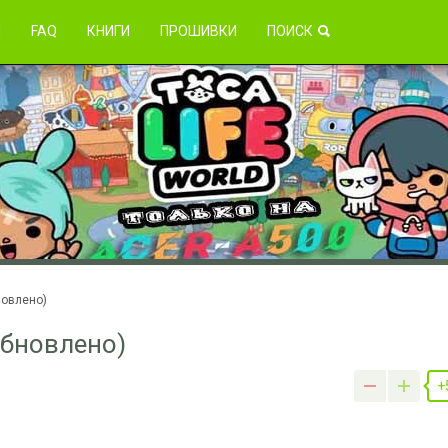
зникли проблемы?
Я
FAQ
КНИГИ
ПРОШИВКИ
ПОИСК
новлено)
(обновлено)
+