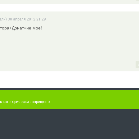
ели) 30 апреля 2012 21:29
ктора+Донат=не мое!
к категорически запрещено!