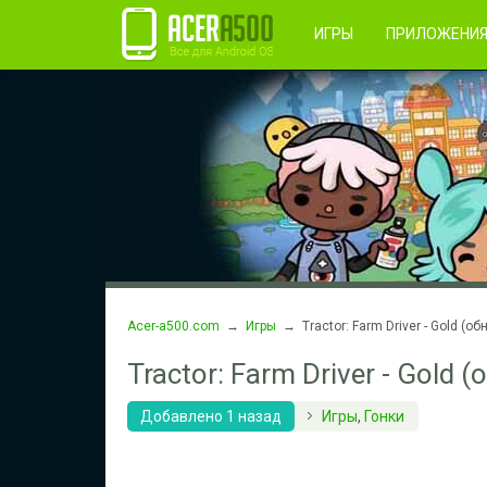
Правила пользования
Во
Регистрация
ИГРЫ
ПРИЛОЖЕНИ
Acer-a500.com
→
Игры
→ Tractor: Farm Driver - Gold (об
Tractor: Farm Driver - Gold 
Добавлено 1 назад
Игры
,
Гонки