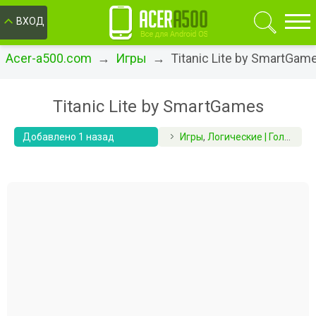
ОК
ВХОД
Acer-a500.com
→
Игры
→ Titanic Lite by SmartGam
Titanic Lite by SmartGames
Добавлено 1 назад
Игры
,
Логические | Головоломки