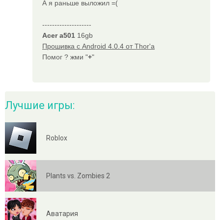
А я раньше выложил =(
--------------------
Acer a501
16gb
Прошивка с Android 4.0.4 от Thor'a
Помог ? жми "
+
"
Лучшие игры:
Roblox
Plants vs. Zombies 2
Аватария