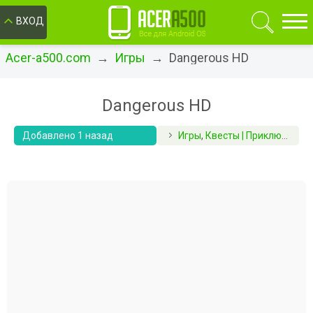
ОК
ВХОД
Acer-a500.com
→
Игры
→ Dangerous HD
Dangerous HD
Добавлено 1 назад
Игры
,
Квесты | Приключения | RPG