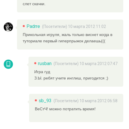
слет скачки.
Padrre
(Посетители) 10 марта 2012 11:02
Прикольная игруля, жаль только виснет когда в
туториале первый гиперпрыжок делаешь(((
rusban
(Посетители) 10 марта 2012 07:47
Игра гуд
З.Ы. ребят учите инглиш, пригодится ;)
sb_93
(Посетители) 10 марта 2012 06:58
ВеСтЧ! можно потратить время!