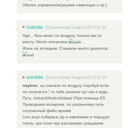
обилия управления(оружие навигация и пр.)
Outzider
(Посетители) 9 марта 2012 21:35
Нда... Кэш качал по воздуху, пошла как по
маслу. Нечто эпическое
...
Жаль на аглицком. Слишком много диалогов...
umriddin
(Посетители) 9 марта 2012 21:19
neytron
, ну сначало по воздуху поробуй если
не получется ! то тебе указали пут как и куда..
Путь: /sdcard/Android/data/ (При помощи ES
Проводника копируем, по указанному пути,
полученный файл архива
com.avyn.nullspace.zip и извлекаем в текущую
папку, при этом при распаковке указываем