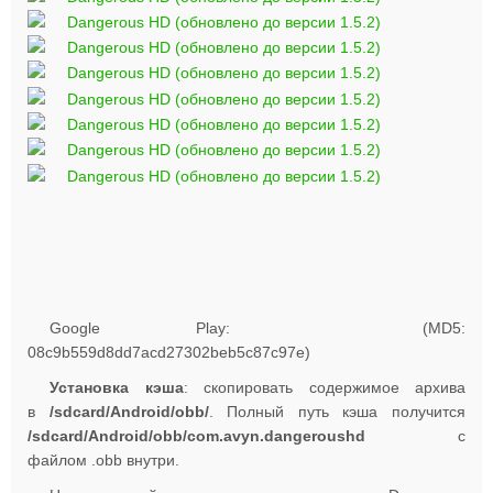
Google Play: (MD5:
08c9b559d8dd7acd27302beb5c87c97e)
Установка кэша
: скопировать содержимое архива
в
/sdcard/Android/obb/
. Полный путь кэша получится
/sdcard/Android/obb/com.avyn.dangeroushd
с
файлом .obb внутри.