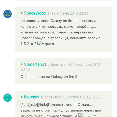
SpaceWood
() 19 апреля 2013 23:34
не пашет у меня Galaxy on fire II... печалька! ...
хочу в эту игру поиграть, может попрёт... да
хоть на английском, только бы версию по-
новее! Граждане-товарищи, ломаните версию
1.5.2, а ?
Spiderfan01
(Посетители) 14 октября 2012
20:19
Очень похоже на Galaxy on fire 2
kleshniy
(Посетители) 6 октября 2012 01:25
[/left][hide][/hide]Полное гомно!!!! Овчинка
выделки не стоит! Качнул установил через две
минуты снес и пожалел трафи[le
ft]